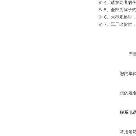
※ 4、请在两者的
※ 5、全部为浮子式：
※ 6、大型规格时
※ 7、工厂出货
产
您的单
您的姓
联系电
常用邮