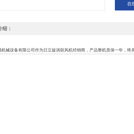
在
介绍：
品牌HITACHI漩涡鼓风机
VB-007S-E
强机械设备有限公司作为
日立旋涡鼓风机
经销商，产品整机质保一年，终