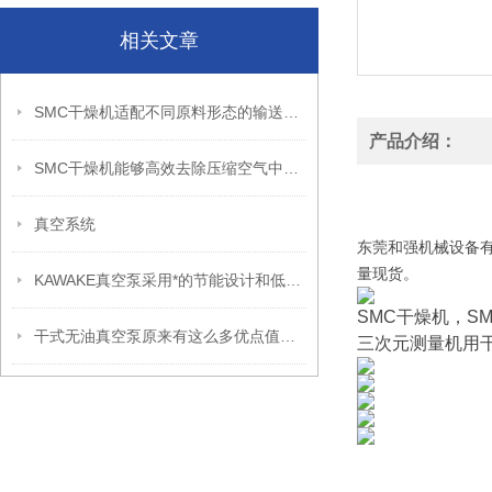
相关文章
SMC干燥机适配不同原料形态的输送结构
产品介绍：
SMC干燥机能够高效去除压缩空气中的水分和湿气
SMC日本三坐标冷
SMC日本三坐标冷
真空系统
东莞和强机械设备有
量现货。
KAWAKE真空泵采用*的节能设计和低噪音运行
SMC干燥机，SM
干式无油真空泵原来有这么多优点值得选择
三次元测量机用
（1）对应无油式空
（2）强耐腐蚀，防