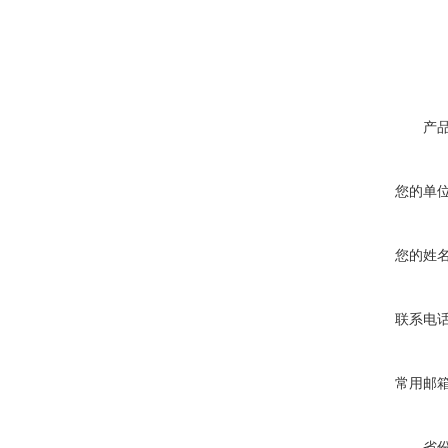
（1）全机种采用环
（臭氧破坏系数：0
产
您的单
您的姓
联系电
常用邮
省