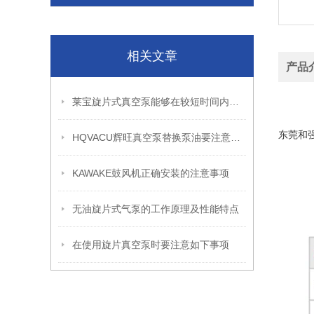
相关文章
产品
高瑞风
莱宝旋片式真空泵能够在较短时间内达到较高的真空度
高瑞风
东莞和
HQVACU辉旺真空泵替换泵油要注意哪些事项？替换步骤是什么？
KAWAKE鼓风机正确安装的注意事项
无油旋片式气泵的工作原理及性能特点
在使用旋片真空泵时要注意如下事项