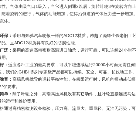
靠性。气体由吸气口1吸入，当它进入侧通2以后，旋转叶轮3在旋转方向
，随着旋转的进行，气体的动能增加，使得沿侧道的气体压力进一步增加
排泵体。
环保：
采用与奔驰汽车轮毂一样的ADC12材质，跨越了浇铸生铁老旧工
产品。且ADC12材质具有良好的防腐性能。
广泛：
采用的高速高精密耐高温进口轴承，运行可靠，可以连续24小时不停
费用。
好：
适应各种工业的最高要求，可以平稳连续运行20000小时而无需任
区，我们的GHBH系列专家级产品都可以持续、安全、可靠、长效地工作
噪音：
高瑞风机优异的运转平衡性能，在极限运行时，风机的振动或低振
户的*要求。
简单：
除了叶轮之外，高瑞高压风机没有其它动件，且叶轮直接连接马达
量的运行和维护费用。
严格通过高精密检测设备检验，压力高、流量大、重量轻、无油无污染，