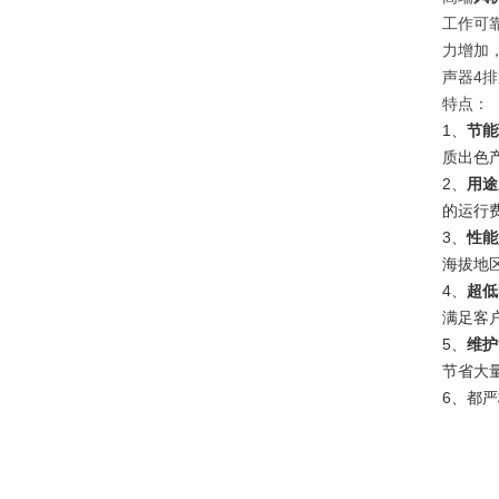
工作可
力增加
声器4
特点：
1、
节能
质出色
2、
用途
的运行
3、
性能
海拔地
4、
超低
满足客
5、
维护
节省大
6、都