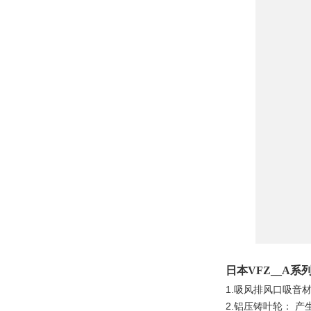
日本VFZ__A
1.吸风排风口吸音
2.铝压铸叶轮： 