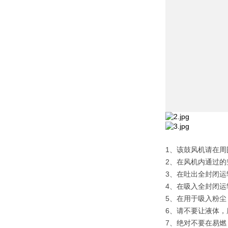
1、该鼓风机请在周围
2、在风机内通过
3、在吐出全封闭
4、在吸入全封闭
5、在用于吸入粉
6、请不要让液体
7、绝对不要在易