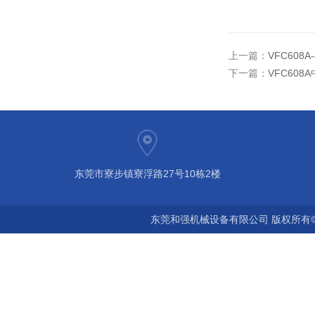
上一篇：
VFC608
下一篇：
VFC60
东莞市寮步镇寮浮路27号10栋2楼
东莞和强机械设备有限公司 版权所有©