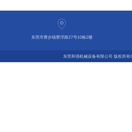
东莞市寮步镇寮浮路27号10栋2楼
东莞和强机械设备有限公司 版权所有©