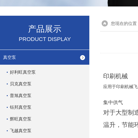
您现在的位置
产品展示
PRODUCT DISPLAY
真空泵
好利旺真空泵
印刷机械
贝克真空泵
应用于印刷机械飞
普旭真空泵
集中供气
钰邦真空泵
对于大型制
辉旺真空泵
温升，节能
飞越真空泵