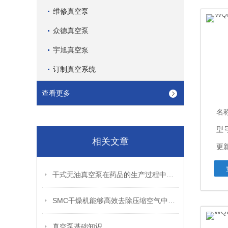
维修真空泵
众德真空泵
宇旭真空泵
订制真空系统
查看更多
名
型号
相关文章
更新
干式无油真空泵在药品的生产过程中的作用
SMC干燥机能够高效去除压缩空气中的水分和湿气
真空泵基础知识