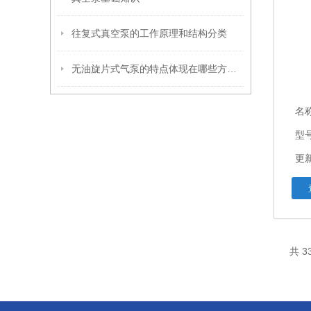
往复式真空泵的工作原理和结构分类
无油旋片式气泵的特点体现在哪些方面？
名
型号
更新
共 3