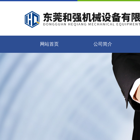
网站首页
公司简介