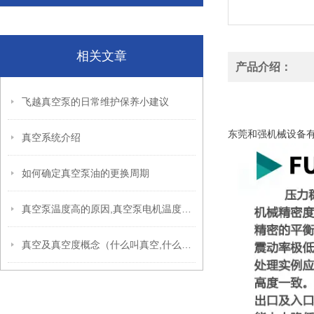
相关文章
产品介绍：
富士风机代理泰拉尔
飞越真空泵的日常维护保养小建议
富士风机代理泰拉尔
东莞和强机械设备
真空系统介绍
如何确定真空泵油的更换周期
真空泵温度高的原因,真空泵电机温度高的原因分析
真空及真空度概念（什么叫真空,什么叫真空度）