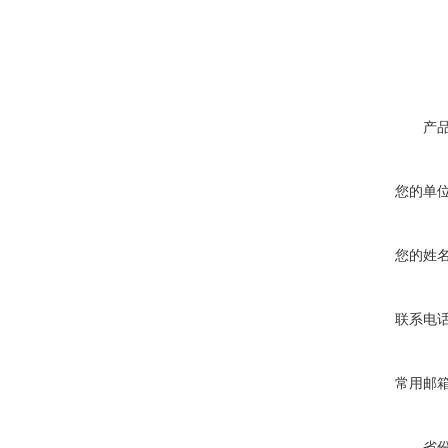
（1）全机种采用环
（臭氧破坏系数：0
产
您的单
您的姓
联系电
常用邮
省