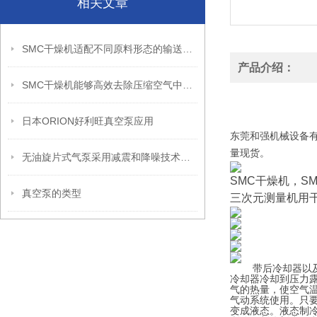
相关文章
SMC干燥机适配不同原料形态的输送结构
产品介绍：
SMC干燥机能够高效去除压缩空气中的水分和湿气
SMC标准型 冷冻
SMC标准型 冷冻
日本ORION好利旺真空泵应用
东莞和强机械设备有
量现货。
无油旋片式气泵采用减震和降噪技术，运行时噪音较低
SMC干燥机，SM
真空泵的类型
三次元测量机用
带后冷却器以及自
冷却器冷却到压力露
气的热量，使空气
气动系统使用。只
变成液态。液态制