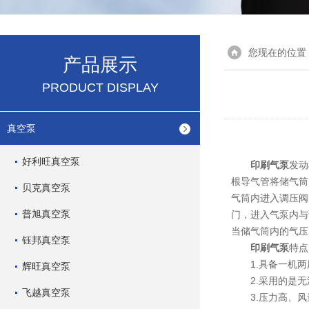
您现在的位置
产品展示
PRODUCT DISPLAY
真空泵
好利旺真空泵
印刷气泵
发动
根导气管将储气筒
贝克真空泵
气筒内进入调压阀
普旭真空泵
门，进入气泵内与
当储气筒内的气压
钰邦真空泵
印刷气泵
特点
1.具备一机两
辉旺真空泵
2.采用的是无
飞越真空泵
3.压力高、风