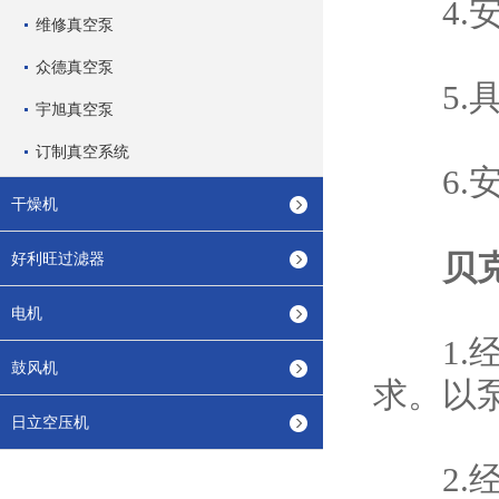
4.安
维修真空泵
众德真空泵
5.具
宇旭真空泵
订制真空系统
6.安
干燥机
贝
好利旺过滤器
电机
1.经
鼓风机
求。以
日立空压机
2.经