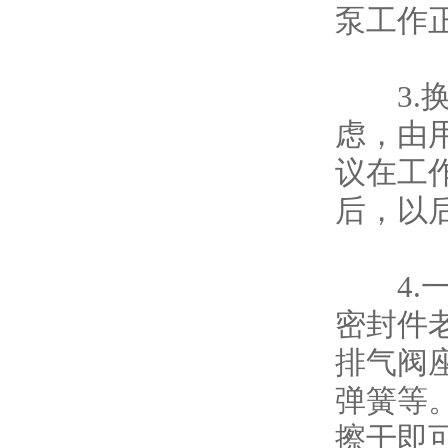
泵工作正
3.换
虑，由
议在工
后，以
4.一
密封件
排气阀
弹簧等
擦干即