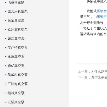
吸附式干燥机
飞越真空泵
吸附式
压缩空
里其乐真空泵
量空气，由
压缩空
莱宝真空泵
水份被全部吸收，
一塔处于再生状态
欧乐霸真空泵
运转塔将塔内的水
镇江真空泵
艾尔特真空泵
永盾真空泵
通优真空泵
上一篇：
为什么越
凯威科真空泵
下一篇：
真空泵基
三津海真空泵
瑞旭真空泵
云望真空泵