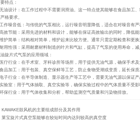
特点：
无油设计：在工作过程中不需要润滑油。这一特点使其能够在食品加工、
有严格要求。
工作噪音低：与传统的气泵相比，运行噪音明显降低，适合在对噪音有严
高效节能：采用先进的材料和设计，能够在保证高效输出的同时，降低能
维护简单：结构相对简单，维护起来比较方便。通常只需定期检查和更换
耐用性强：采用耐磨材料制造的叶片和气缸，提高了气泵的使用寿命，减
旋片式气泵的应用领域：
医疗行业：在手术室、牙科诊所等场所，用于提供无油气源，确保手术及
食品加工：用于包装、真空保鲜等工艺，防止食物受潮或变质，延长保质
电子行业：在半导体制造、显示器生产等工艺中，需要无油气源以保证产
实验室：用于气体抽取、真空实验等，确保实验过程中的气体质量不受影
环保行业：用于气体收集和分析，帮助监测空气质量和污染物排放。
：
KAWAKE鼓风机的主要组成部分及其作用
：
莱宝旋片式真空泵能够在较短时间内达到较高的真空度