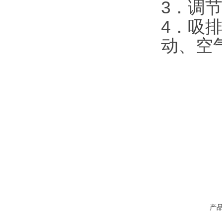
3
．调
4
．吸
动、空
产