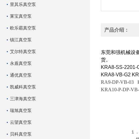
里其乐真空泵
莱宝真空泵
欧乐霸真空泵
产品介绍：
镇江真空泵
ORION气泵/风
艾尔特真空泵
东莞和强机械设
货。
永盾真空泵
KRA8-SS-2201-
KRA8-VB-G2 KR
通优真空泵
RA9-DP-VB-03 
凯威科真空泵
KRA10-P-DP-VB-
三津海真空泵
瑞旭真空泵
云望真空泵
好利旺无油
１．对物品
贝科真空泵