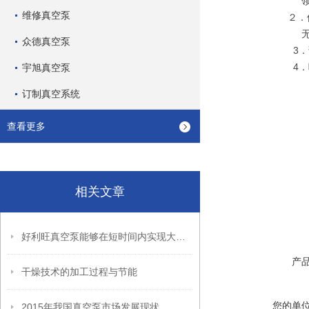
领域
维修真空泵
２．使用、
无油泵，噪音
众德真空泵
3
．
4
．
宇旭真空泵
订制真空系统
查看更多
相关文章
好利旺真空泵能够在短时间内实现大规模的气体抽取
产
干燥技术的加工过程与节能
您的单
2015年我国真空泵市场发展现状