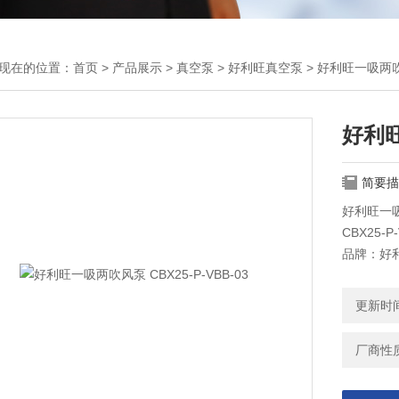
现在的位置：
首页
>
产品展示
>
真空泵
>
好利旺真空泵
> 好利旺一吸两吹风
好利旺
简要描
好利旺一
CBX25-
品牌：好
功率：1.5
更新时间：
厂商性