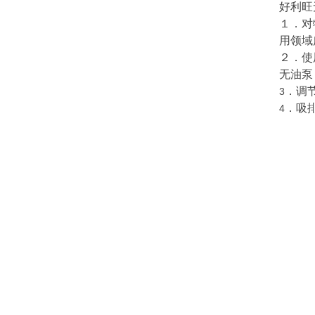
好利旺
１．对
用领域
２．使
无油泵
．调
3
．吸
4