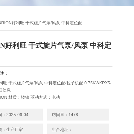
-03ORION好利旺 干式旋片气泵/风泵 中科定位配
ON好利旺 干式旋片气泵/风泵 中科定
述：
利旺 干式旋片气泵/风泵 中科定位配/粒子机配 0.75KWKRX5-
详细信息
ION 材质：铸铁 驱动方式：电动
5kw 极限压力：86kPa pa 型号：KRX5-P-B-03
2025-06-04
访问量：1478
质：生产厂家
生产地址：