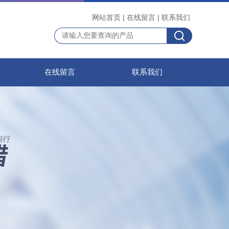
网站首页
|
在线留言
|
联系我们
在线留言
联系我们