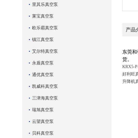
里其乐真空泵
莱宝真空泵
欧乐霸真空泵
产品
镇江真空泵
ORIO
艾尔特真空泵
东莞和
货。
永盾真空泵
KRX5-P
好利旺
通优真空泵
升降机
凯威科真空泵
三津海真空泵
瑞旭真空泵
云望真空泵
贝科真空泵