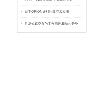
日本ORION好利旺真空泵应用
往复式真空泵的工作原理和结构分类