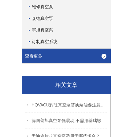
维修真空泵
众德真空泵
宇旭真空泵
订制真空系统
查看更多
相关文章
HQVACU辉旺真空泵替换泵油要注意哪些事项？替换步骤是什么？
德国普旭真空泵低震动,不需用基础螺拴固定泵浦
无油旋片式真空泵适用于哪些场合？