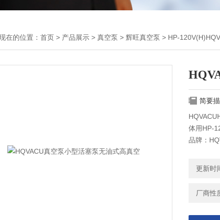
现在的位置：
首页
>
产品展示
>
真空泵
>
辉旺真空泵
> HP-120V(H
HQ
简要描
HQVAC
体用HP-1
品牌：HQ
功率：0.3
更新时间：
厂商性