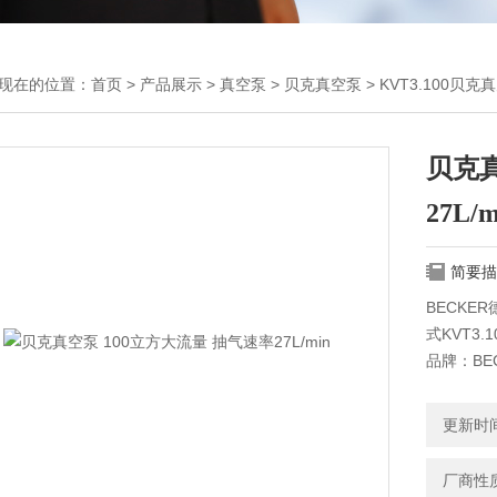
现在的位置：
首页
>
产品展示
>
真空泵
>
贝克真空泵
> KVT3.100贝克
贝克真
27L/m
简要描
BECKE
式KVT3.
品牌：BE
功率：3KW
重量：37K
更新时间：
电压：380
厂商性