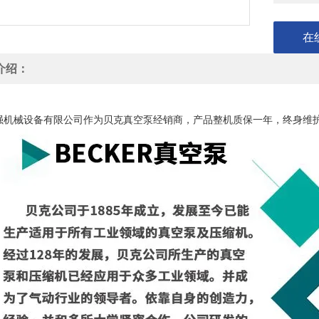
在
介绍：
ER德国贝克真空泵 无油 100立方大流量 抽气速率27L/min 碳片式KVT3.10
强机械设备有限公司作为贝克真空泵经销商，产品整机质保一年，终身维