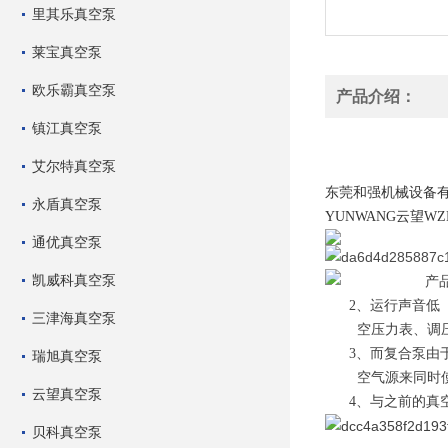
里其乐真空泵
莱宝真空泵
欧乐霸真空泵
产品介绍：
镇江真空泵
云望包本机风泵 折页
艾尔特真空泵
云望包本机风泵 折页
东莞和强机械设备
永盾真空泵
YUNWANG云望WZB80
通优真空泵
凯威科真空泵
产
2、运行声音低（
三津海真空泵
空压力表、调压
3、而复合泵由于是
瑞旭真空泵
空气源来同时使
云望真空泵
4、与之前的真空
贝科真空泵