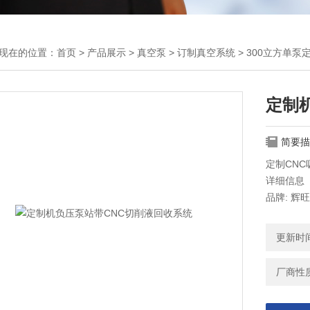
现在的位置：
首页
>
产品展示
>
真空泵
>
订制真空系统
> 300立方单
定制
简要描
定制CN
详细信息
品牌: 辉旺
单泵 25
200立方单
更新时间：
削液回收系统
厂商性