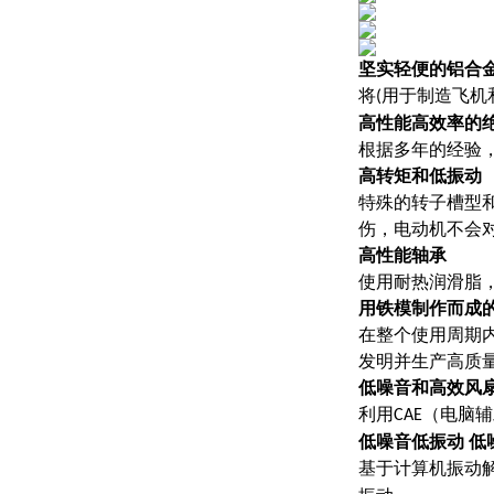
坚实轻便的铝合
将
用于制造飞机
(
高性能高效率的
根据多年的经验
高转矩和低振动
特殊的转子槽型
伤，电动机不会
高性能轴承
使用耐热润滑脂
用铁模制作而成
在整个使用周期内
发明并生产高质
低噪音和高效风扇
利用
（电脑辅
CAE
低噪音低振动
低
基于计算机振动