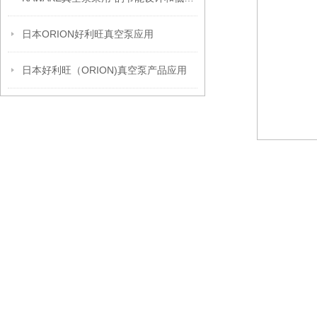
日本ORION好利旺真空泵应用
日本好利旺（ORION)真空泵产品应用
产品优势
含有油分
（由于
下，刺
调压控制
空泵、鼓
排气压力