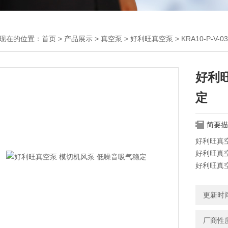
现在的位置：
首页
>
产品展示
>
真空泵
>
好利旺真空泵
> KRA10-P
好利
定
简要描
好利旺真
好利旺真空泵
好利旺真
ORION
好利旺真
更新时间：
搬运、医
厂商性