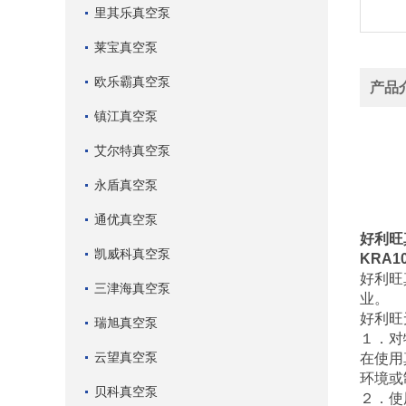
里其乐真空泵
莱宝真空泵
欧乐霸真空泵
产品
镇江真空泵
好利旺
艾尔特真空泵
好利旺
永盾真空泵
通优真空泵
好利旺
凯威科真空泵
KRA10
好利旺
三津海真空泵
业。
好利旺
瑞旭真空泵
１．对
云望真空泵
在使用
环境或
贝科真空泵
２．使