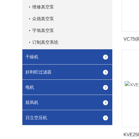
维修真空泵
众德真空泵
宇旭真空泵
订制真空系统
干燥机
好利旺过滤器
电机
鼓风机
日立空压机