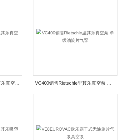
VC150销售德国Rietschle里其乐真空泵维修/保养
VC400销售Rietschle里其乐真空泵 单级油旋片气泵