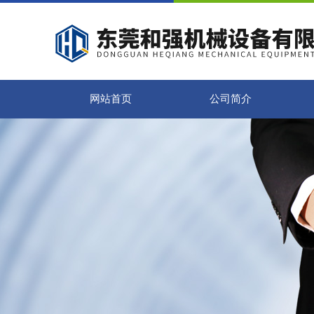
网站首页
公司简介