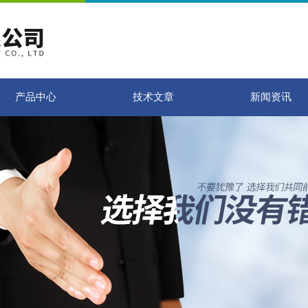
产品中心
技术文章
新闻资讯