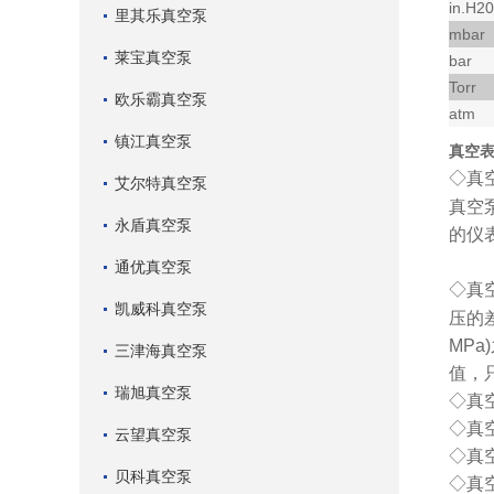
in.H20
里其乐真空泵
mbar
莱宝真空泵
bar
Torr
欧乐霸真空泵
atm
镇江真空泵
真空
◇
真空
艾尔特真空泵
真空泵
永盾真空泵
的仪表
通优真空泵
◇
真
凯威科真空泵
压的差
MPa
三津海真空泵
值，
瑞旭真空泵
◇
真
◇
真空
云望真空泵
◇
真空
贝科真空泵
◇
真空