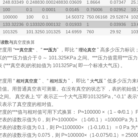
248.83349
0.24883
0.00024883
0.03609
1.8664
0.07347
25.
100
0.1
0.0001
0.0145
0.75006
0.02952
10.
100000
100
0.1
14.50372
750.06168
29.52874
102
133.32236
0.13332
0.000132
0.01933
1
0.03936
13.
101325
101.325
0.101325
14.6959
760
29.92
10
表读数与
真空度换算
度用 “
、“
" ，即比 “
" 高多少压力标识；
***真空度"
***压力
理论真空
的***压力值介于 0 ～ 101.325KPa 之间。***压力值需用*
 (***真空表)的初始值为 101325Pa( 即一个标准大气压) 。
空度用 “
" 、“
"， 即比 “
" 低多少压力来
相对真空度
相对压力
大气压
值。用普通真空表可测量。在没有真空的状态下 ，表的初始值为 0 ，
)之间。 真空表上 “0" 表示正一个大气压即101325Pa , “-0.
只表示了真空度的相对值。
空度的***值与相对值可用下式换算：
P≈100000 ×（1－Φ/0.1 ）
表的读数示值为 0，则 P≈100000× （1-0/0.1 ）=10000Pa 为
表的读数示值为 0.1，则 P≈1100000× （1-0.1/0.1） = 0 Pa 为
表的读数示值为 0.075，则 P≈100000×（1-0.075/0.1）= 2500