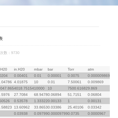
表
次数：9730
H20
in.H20
mbar
bar
Torr
atm
0204
0.00401
0.01
0.00001
0.0075
0.000009869
.04786
4.01875
10
0.01
7.50061
0.009869
047.865
4018.75154
10000
10
7500.61682
9.869
.5976
27.7084
68.9478
0.06894
51.7151
0.06804
60526
0.53578
1.33322
0.00133
1
0.00131
.58823
13.60962
33.8653
0.03386
25.40106
0.03342
0.03938
0.09799
0.00009799
0.0735
0.0000967