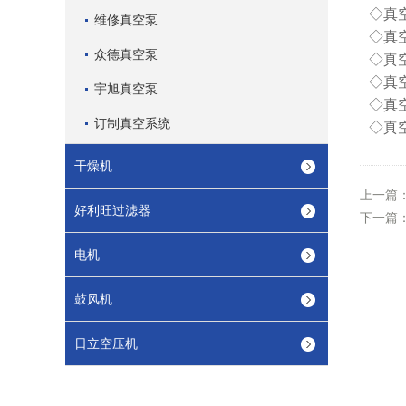
◇
真空
维修真空泵
◇
真空
众德真空泵
◇
真空
◇
真空
宇旭真空泵
◇
真空
订制真空系统
◇
真空
干燥机
上一篇
好利旺过滤器
下一篇
电机
鼓风机
日立空压机