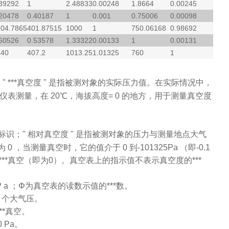
39292
1
2.48833
0.00248
1.8664
0.00245
20478
0.40187
1
0.001
0.75006
0.00098
04.7865
401.87515
1000
1
750.06168
0.98692
60526
0.53578
1.33322
0.00133
1
0.00131
340
407.2
1013.25
1.01325
760
1
" ***真空度 " 是指被测对象的实际压力值。在实际情况中，
**压力仪表测量，在 20℃，海拔高度= 0 的地方，用于测量真空度
标识；" 相对真空度 " 是指被测对象的压力与测量地点大气
当测量真空时，它的值介于 0 到-101325Pa （即-0.1
1" 表示***真空（即为0）。真空表上的指示值不表示真空度的***
P a
；
Φ
为真空表的读数示值的***数。
 1 个大气压。
***真空。
0 Pa。