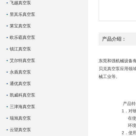
飞越真空泵
里其乐真空泵
莱宝真空泵
欧乐霸真空泵
产品介绍：
镇江真空泵
单吸气泵 风泵 电
艾尔特真空泵
东莞和强机械设备
贝克真空泵应用领
永盾真空泵
械工业等。
通优真空泵
凯威科真空泵
产品特
三津海真空泵
1
．对
瑞旭真空泵
在
环
云望真空泵
2
．使