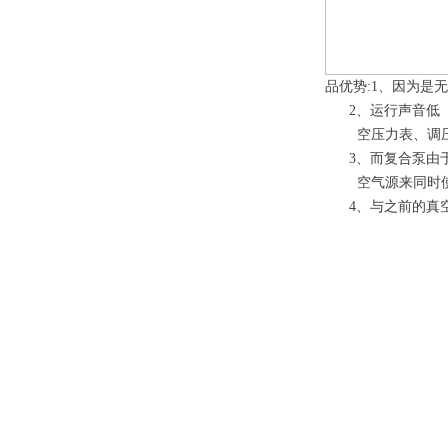
品优势:1、因为是
2、运行声音低（
空压力表、调压
3、而复合泵由于是
空气源来同时使
4、与之前的真空