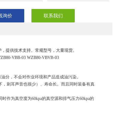
线询价
联系我们
护，提供技术支持。常规型号，大量现货。
80-VBB-03 WZB80-VBVB-03
有油分，不会对作业环境和产品造成油污染。
下，刺耳声音也很少）、寿命长。而且同时装备有真
真空度为60kpa的真空源和排气压力60kpa的