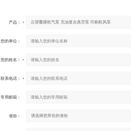
产品：
您的单位：
您的姓名：
联系电话：
常用邮箱：
省份：