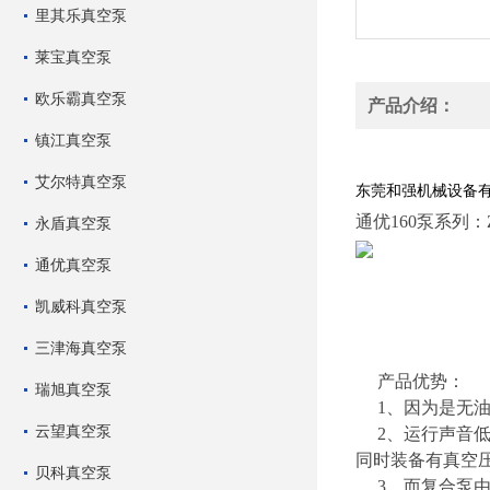
里其乐真空泵
莱宝真空泵
欧乐霸真空泵
产品介绍：
镇江真空泵
通优风泵气泵真空泵YB
艾尔特真空泵
东莞和强机械设备
通优160泵系列：ZB
永盾真空泵
通优真空泵
凯威科真空泵
三津海真空泵
产品优势：
瑞旭真空泵
1、因为是无油
云望真空泵
2、运行声音低
同时装备有真空
贝科真空泵
3、而复合泵由