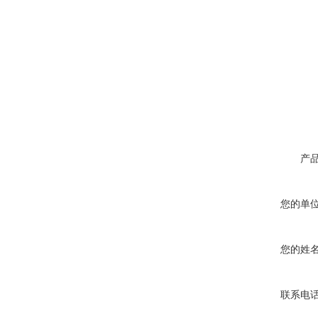
2、泵与电机一
量轻。
3、高品质油雾过
命。
4、密封件采用
5、高精度加工中
产
您的单
您的姓
联系电