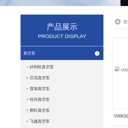
您
产品展示
PRODUCT DISPLAY
真空泵
好利旺真空泵
贝克真空泵
普旭真空泵
钰邦真空泵
辉旺真空泵
飞越真空泵