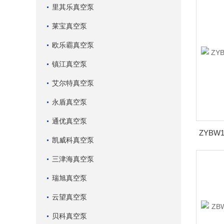
里其乐真空泵
莱宝真空泵
欧乐霸真空泵
镇江真空泵
艾尔特真空泵
永盾真空泵
通优真空泵
凯威科真空泵
三津海真空泵
瑞旭真空泵
云望真空泵
贝科真空泵