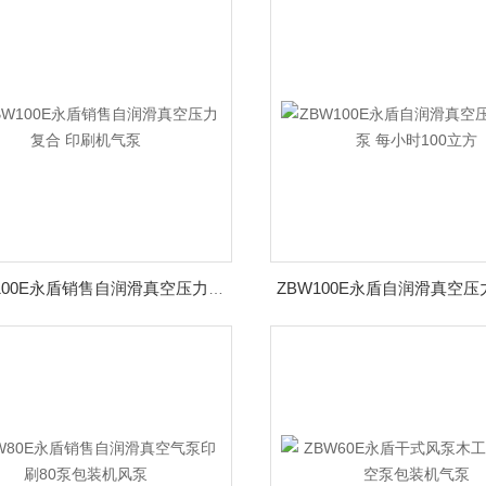
ZYBW100E永盾销售自润滑真空压力复合 印刷机气泵