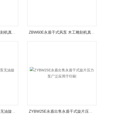
ZBW60E永盾干式风泵木工雕刻机真空泵包装机气泵
ZBW60E永盾干式风泵 木工雕刻机真空泵 包装机气泵
ZBW40E永盾印刷机气泵风泵无油旋片压力复合泵
ZYBW25E永盾出售永盾干式旋片压力泵广泛应用于印刷